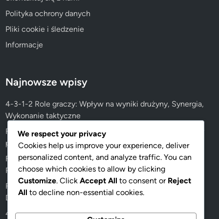
Polityka ochrony danych
Pliki cookie i śledzenie
Informacje
Najnowsze wpisy
4-3-1-2 Role graczy: Wpływ na wyniki drużyny, Synergia,
Wykonanie taktyczne
Formacja 4-3-1-2: Adaptacje młodzieżowe, Wdrożenia w
We respect your privacy
podstawowym szkoleniu, Strategie coachingowe
Cookies help us improve your experience, deliver
personalized content, and analyze traffic. You can
Formacja 4-3-1-2: Wpływ wszechstronnych graczy,
choose which cookies to allow by clicking
Podwójne role, Elastyczność taktyczna
Customize
. Click
Accept All
to consent or
Reject
Formacja 4-3-1-2: Analiza meczu, Taktyka przeciwnika,
All
to decline non-essential cookies.
Dostosowania w grze
4-3-1-2 Wariacje: Formacje kontrujące, Wysoki pressing,