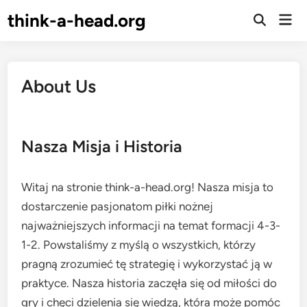
Skip
think-a-head.org
Mai
to
Open
Men
Search
content
About Us
Nasza Misja i Historia
Witaj na stronie think-a-head.org! Nasza misja to
dostarczenie pasjonatom piłki nożnej
najważniejszych informacji na temat formacji 4-3-
1-2. Powstaliśmy z myślą o wszystkich, którzy
pragną zrozumieć tę strategię i wykorzystać ją w
praktyce. Nasza historia zaczęła się od miłości do
gry i chęci dzielenia się wiedzą, która może pomóc