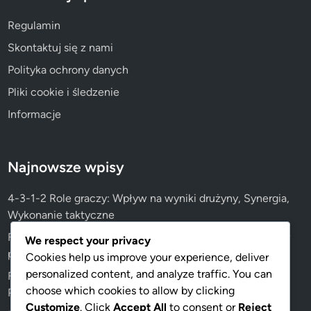
Regulamin
Skontaktuj się z nami
Polityka ochrony danych
Pliki cookie i śledzenie
Informacje
Najnowsze wpisy
4-3-1-2 Role graczy: Wpływ na wyniki drużyny, Synergia,
Wykonanie taktyczne
Formacja 4-3-1-2: Adaptacje młodzieżowe, Wdrożenia w
We respect your privacy
podstawowym szkoleniu, Strategie coachingowe
Cookies help us improve your experience, deliver
personalized content, and analyze traffic. You can
Formacja 4-3-1-2: Wpływ wszechstronnych graczy,
choose which cookies to allow by clicking
Podwójne role, Elastyczność taktyczna
Customize
. Click
Accept All
to consent or
Reject